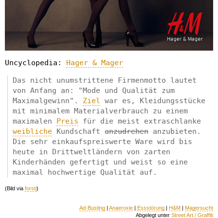
Uncyclopedia:
Hager & Mager
Das nicht unumstrittene Firmenmotto lautet
von Anfang an: "Mode und Qualität zum
Maximalgewinn".
Ziel
war es, Kleidungsstücke
mit minimalem Materialverbrauch zu einem
maximalen
Preis
für die meist extraschlanke
weibliche
Kundschaft
anzudrehen
anzubieten.
Die sehr einkaufspreiswerte Ware wird bis
heute in Drittweltländern von zarten
Kinderhänden gefertigt und weist so eine
maximal hochwertige Qualität auf.
(Bild via
forsti
)
Ad-Busting
|
Anaeroxie
|
Essstörung
|
H&M
|
Magersucht
Abgelegt unter
Street Art / Graffiti