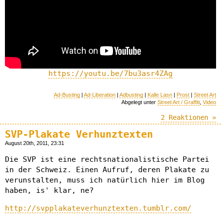
https://youtu.be/7bu3asr4ZAg
Ad-Busting
|
Ad-Liberation
|
Adbusting
|
Kalle Lasn
|
Prost
|
Street Art
Abgelegt unter
Street Art / Graffiti
,
Video
2 Reaktionen »
SVP-Plakate Verhunztexten
August 20th, 2011, 23:31
Die SVP ist eine rechtsnationalistische Partei
in der Schweiz. Einen Aufruf, deren Plakate zu
verunstalten, muss ich natürlich hier im Blog
haben, is' klar, ne?
http://svpplakateverhunztexten.tumblr.com/