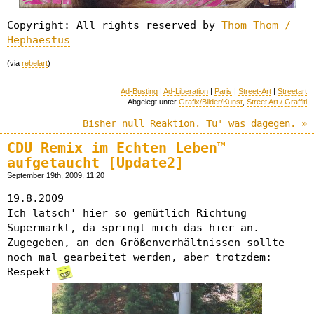
Copyright: All rights reserved by
Thom Thom /
Hephaestus
(via
rebelart
)
Ad-Busting
|
Ad-Liberation
|
Paris
|
Street-Art
|
Streetart
Abgelegt unter
Grafix/Bilder/Kunst
,
Street Art / Graffiti
Bisher null Reaktion. Tu' was dagegen. »
CDU Remix im Echten Leben™
aufgetaucht [Update2]
September 19th, 2009, 11:20
19.8.2009
Ich latsch' hier so gemütlich Richtung
Supermarkt, da springt mich das hier an.
Zugegeben, an den Größenverhältnissen sollte
noch mal gearbeitet werden, aber trotzdem:
Respekt