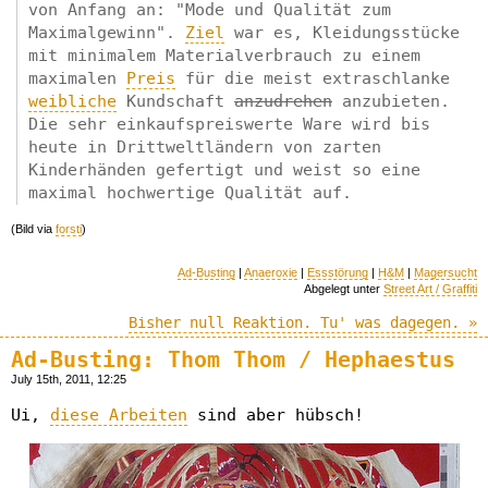
von Anfang an: "Mode und Qualität zum
Maximalgewinn".
Ziel
war es, Kleidungsstücke
mit minimalem Materialverbrauch zu einem
maximalen
Preis
für die meist extraschlanke
weibliche
Kundschaft
anzudrehen
anzubieten.
Die sehr einkaufspreiswerte Ware wird bis
heute in Drittweltländern von zarten
Kinderhänden gefertigt und weist so eine
maximal hochwertige Qualität auf.
(Bild via
forsti
)
Ad-Busting
|
Anaeroxie
|
Essstörung
|
H&M
|
Magersucht
Abgelegt unter
Street Art / Graffiti
Bisher null Reaktion. Tu' was dagegen. »
Ad-Busting: Thom Thom / Hephaestus
July 15th, 2011, 12:25
Ui,
diese Arbeiten
sind aber hübsch!