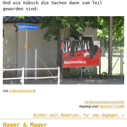
Und wie hübsch die Sachen dann zum Teil
geworden sind:
(via
zivilerungehorsam
)
Ad-Busting
|
Adbusting
|
SVP
Abgelegt unter
Street Art / Graffiti
Bisher null Reaktion. Tu' was dagegen. »
Hager & Mager