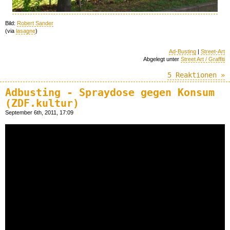
Bild:
Robert Sander
(via
lasagne
)
Ad-Busting
|
Street-Art
Abgelegt unter
Street Art / Graffiti
5 Reaktionen »
Adbusting - Spraydose gegen Konsum
(ZDF.kultur)
September 6th, 2011, 17:09