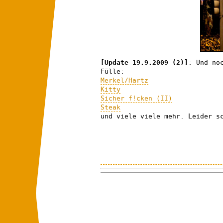
[Update 19.9.2009 (2)]
: Und no
Fülle:
Merkel/Hartz
Kitty
Sicher f!cken (II)
Steak
und viele viele mehr. Leider s