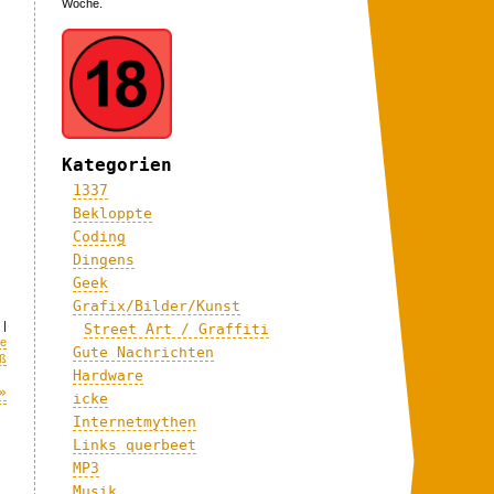
Woche.
Kategorien
1337
Bekloppte
Coding
Dingens
Geek
Grafix/Bilder/Kunst
|
Street Art / Graffiti
le
Gute Nachrichten
ß
Hardware
»
icke
Internetmythen
Links querbeet
MP3
Musik