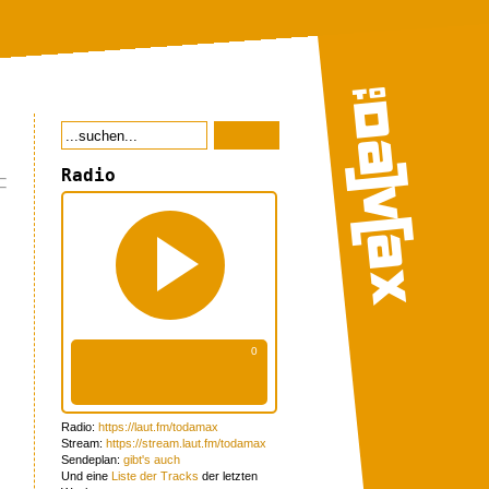
Radio
Radio:
https://laut.fm/todamax
Stream:
https://stream.laut.fm/todamax
Sendeplan:
gibt's auch
Und eine
Liste der Tracks
der letzten