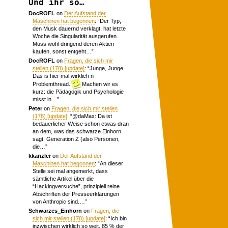
Und ihr so…
DocROFL
on
Der Aufstand der
Maschinen hat begonnen
: “
Der Typ,
den Musk dauernd verklagt, hat letzte
Woche die Singularität ausgerufen.
Muss wohl dringend deren Aktien
kaufen, sonst entgeht…
”
DocROFL
on
Fragen, die sich mir
stellen (178) [update]
: “
Junge, Junge.
Das is hier mal wirklich n
Problemthread.
Machen wir es
kurz: die Pädagogik und Psychologie
misst in…
”
Peter
on
Fragen, die sich mir stellen
(178) [update]
: “
@daMax: Da ist
bedauerlicher Weise schon etwas dran
an dem, was das schwarze Einhorn
sagt: Generation Z (also Personen,
die…
”
kkanzler
on
Der Aufstand der
Maschinen hat begonnen
: “
An dieser
Stelle sei mal angemerkt, dass
sämtliche Artikel über die
“Hackingversuche”, prinzipiell reine
Abschriften der Presseerklärungen
von Anthropic sind.…
”
Schwarzes_Einhorn
on
Fragen, die
sich mir stellen (178) [update]
: “
Ich bin
inzwischen wirklich so weit, 85 % der