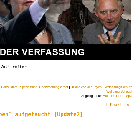
 Volltreffer.
|
Polizeistaat
|
Spitzelstaat
|
Überwachungsstaat
|
Ursula von der Leyen
|
Verfassungsschutz
Wolfgang Schäub
Abgelegt unter
Heim ins Reich
,
Spa
1 Reaktion 
ben™ aufgetaucht [Update2]