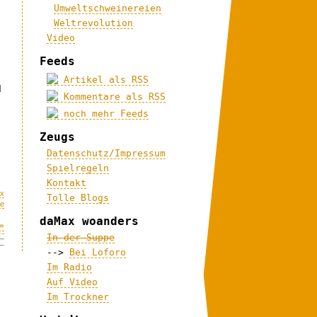
Umweltschweinereien
Weltrevolution
Video
Feeds
Artikel als RSS
d
Kommentare als RSS
noch mehr Feeds
Zeugs
Datenschutz/Impressum
Spielregeln
Kontakt
x
Tolle Blogs
me
daMax woanders
»
In der Suppe
-->
Bei Loforo
Im Radio
Auf Video
Im Trockner