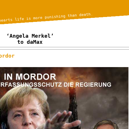
hearts life is more punishing than death.
‘Angela Merkel’
to daMax
ordor