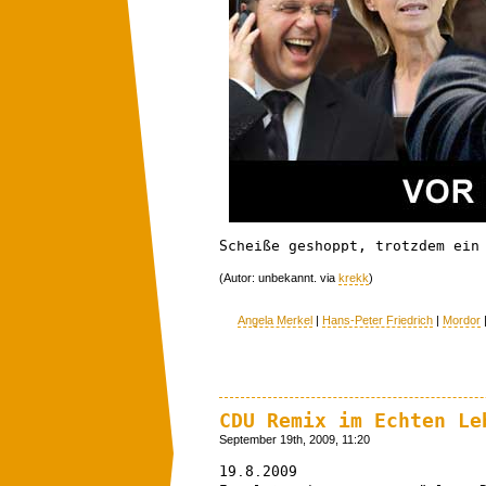
Scheiße geshoppt, trotzdem ein
(Autor: unbekannt. via
krekk
)
Angela Merkel
|
Hans-Peter Friedrich
|
Mordor
CDU Remix im Echten Le
September 19th, 2009, 11:20
19.8.2009