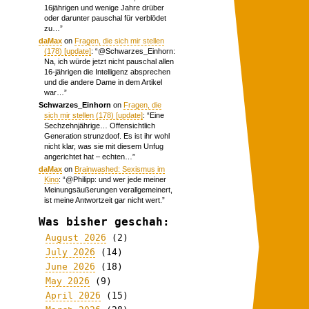
16jährigen und wenige Jahre drüber
oder darunter pauschal für verblödet
zu…
”
daMax
on
Fragen, die sich mir stellen
(178) [update]
: “
@Schwarzes_Einhorn:
Na, ich würde jetzt nicht pauschal allen
16-jährigen die Intelligenz absprechen
und die andere Dame in dem Artikel
war…
”
Schwarzes_Einhorn
on
Fragen, die
sich mir stellen (178) [update]
: “
Eine
Sechzehnjährige… Offensichtlich
Generation strunzdoof. Es ist ihr wohl
nicht klar, was sie mit diesem Unfug
angerichtet hat – echten…
”
daMax
on
Brainwashed: Sexismus im
Kino
: “
@Philipp: und wer jede meiner
Meinungsäußerungen verallgemeinert,
ist meine Antwortzeit gar nicht wert.
”
Was bisher geschah:
August 2026
(2)
July 2026
(14)
June 2026
(18)
May 2026
(9)
April 2026
(15)