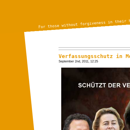
For those without forgiveness in their 
Verfassungsschutz in M
September 2nd, 2011, 12:25