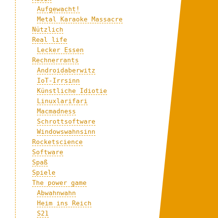
Aufgewacht!
:
Metal Karaoke Massacre
Nützlich
Real life
Lecker Essen
Rechnerrants
Androidaberwitz
IoT-Irrsinn
Künstliche Idiotie
Linuxlarifari
Macmadness
Schrottsoftware
Windowswahnsinn
Rocketscience
Software
Spaß
Spiele
The power game
Abwahnwahn
Heim ins Reich
S21