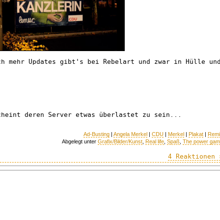
ch mehr Updates gibt's bei Rebelart und zwar in Hülle un
cheint deren Server etwas überlastet zu sein...
Ad-Busting
|
Angela Merkel
|
CDU
|
Merkel
|
Plakat
|
Remi
Abgelegt unter
Grafix/Bilder/Kunst
,
Real life
,
Spaß
,
The power ga
4 Reaktionen 