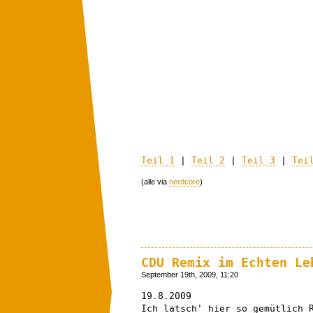
Teil 1
|
Teil 2
|
Teil 3
|
Tei
(alle via
nerdcore
)
CDU Remix im Echten Le
September 19th, 2009, 11:20
19.8.2009
Ich latsch' hier so gemütlich 