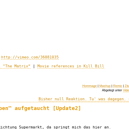
http://vimeo.com/36881035
l "The Matrix“
|
Movie references in Kill Bill
Hommage
|
Mashup
|
Remix
|
Zit
Abgelegt unter
Vid
Bisher null Reaktion. Tu' was dagegen. 
ben™ aufgetaucht [Update2]
Richtung Supermarkt, da springt mich das hier an.