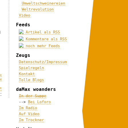
Umweltschweinereien
Weltrevolution
Video
Feeds
Artikel als RSS
d
Kommentare als RSS
noch mehr Feeds
Zeugs
Datenschutz/Impressum
Spielregeln
Kontakt
x
me
Tolle Blogs
»
daMax woanders
In der Suppe
-->
Bei Loforo
Im Radio
Auf Video
Im Trockner