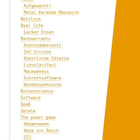
:
Aufgewacht!
Metal Karaoke Massacre
Nützlich
Real life
Lecker Essen
Rechnerrants
Androidaberwitz
IoT-Irrsinn
Künstliche Idiotie
Linuxlarifari
Macmadness
Schrottsoftware
Windowswahnsinn
Rocketscience
Software
Spaß
Spiele
The power game
Abwahnwahn
Heim ins Reich
S21