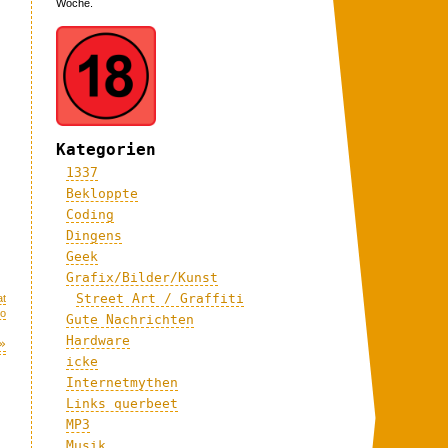
Woche.
Kategorien
1337
Bekloppte
Coding
Dingens
Geek
Grafix/Bilder/Kunst
Street Art / Graffiti
at
eo
Gute Nachrichten
Hardware
»
icke
Internetmythen
Links querbeet
MP3
Musik