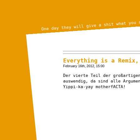
One day they will give a shit what you 
Everything is a Remix,
February 16th, 2012, 15:00
Der vierte Teil der großartige
auswendig, da sind alle Argume
Yippi-ka-yay motherfACTA!