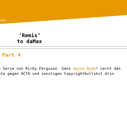
say.
‘Remix’
to daMax
 Part 4
n Serie von Kirby Ferguson. Ganz
meine Rede
! Lernt das
nte gegen ACTA und sonstigen Copyrightbullshit drin.