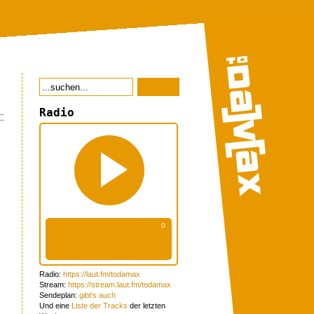
Radio
Radio:
https://laut.fm/todamax
Stream:
https://stream.laut.fm/todamax
Sendeplan:
gibt's auch
Und eine
Liste der Tracks
der letzten