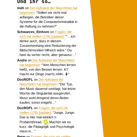
Und ihr so…
meh
on
Der Aufstand der Maschinen hat
begonnen
: “
Sollten wir nicht mal
anfangen, die Betreiber dieser
Systeme für die Computerkriminalität in
die Haftung zu nehmen?
”
Schwarzes_Einhorn
on
Fragen, die
sich mir stellen (178) [update]
: “
“…ich
denke auch, dass in diesem
Zusammenhang eine Reduzierung der
Bildschirmzeiten hilfreich wäre.” Da
hast du sicher recht, aber genauso…
”
Andre
on
Der Aufstand der Maschinen
hat begonnen
: “
Vom Menschen lernen
heißt, von den Besten lernen. K’I’
macht nur Dinge (nach) mMn. 🤷
”
DocROFL
on
Der Aufstand der
Maschinen hat begonnen
: “
Der Typ,
den Musk dauernd verklagt, hat letzte
Woche die Singularität ausgerufen.
Muss wohl dringend deren Aktien
kaufen, sonst entgeht…
”
DocROFL
on
Fragen, die sich mir
stellen (178) [update]
: “
Junge, Junge.
Das is hier mal wirklich n
Problemthread.
Machen wir es
kurz: die Pädagogik und Psychologie
misst in…
”
Peter
on
Fragen, die sich mir stellen