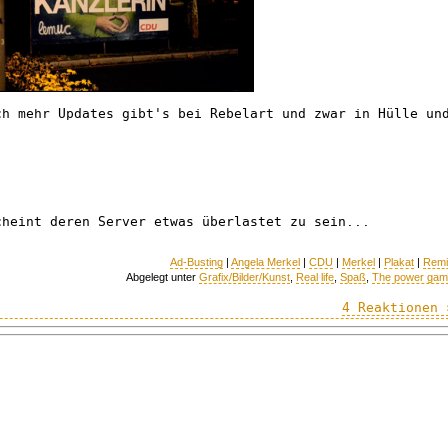
ch mehr Updates gibt's bei Rebelart und zwar in Hülle un
cheint deren Server etwas überlastet zu sein...
Ad-Busting
|
Angela Merkel
|
CDU
|
Merkel
|
Plakat
|
Remi
Abgelegt unter
Grafix/Bilder/Kunst
,
Real life
,
Spaß
,
The power ga
4 Reaktionen 