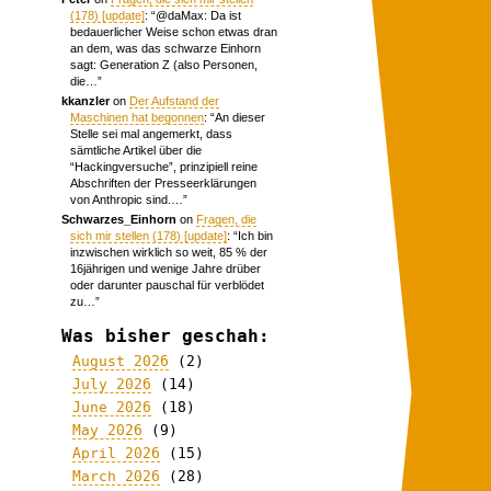
(178) [update]
: “
@daMax: Da ist
bedauerlicher Weise schon etwas dran
an dem, was das schwarze Einhorn
sagt: Generation Z (also Personen,
die…
”
kkanzler
on
Der Aufstand der
Maschinen hat begonnen
: “
An dieser
Stelle sei mal angemerkt, dass
sämtliche Artikel über die
“Hackingversuche”, prinzipiell reine
Abschriften der Presseerklärungen
von Anthropic sind.…
”
Schwarzes_Einhorn
on
Fragen, die
sich mir stellen (178) [update]
: “
Ich bin
inzwischen wirklich so weit, 85 % der
16jährigen und wenige Jahre drüber
oder darunter pauschal für verblödet
zu…
”
Was bisher geschah:
August 2026
(2)
July 2026
(14)
June 2026
(18)
May 2026
(9)
April 2026
(15)
March 2026
(28)