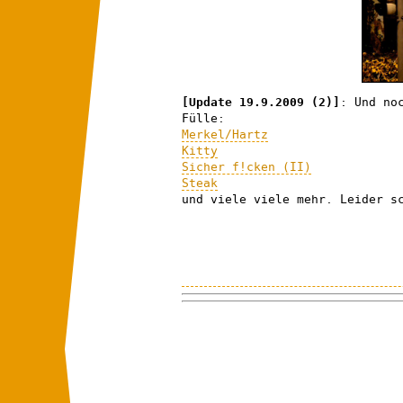
[Update 19.9.2009 (2)]
: Und no
Fülle:
Merkel/Hartz
Kitty
Sicher f!cken (II)
Steak
und viele viele mehr. Leider s