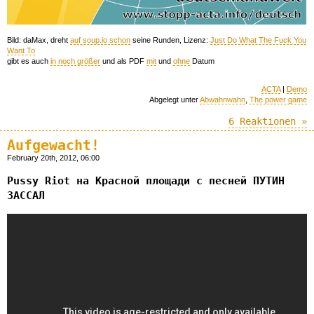
Bild: daMax, dreht
auf soup.io schon
seine Runden, Lizenz:
Just Do What The Fuck You
Want To
gibt es auch
in noch größer
und als PDF
mit
und
ohne
Datum
ACTA
|
Demo
Abgelegt unter
Abwahnwahn
,
The power game
6 Reaktionen »
Aufgewacht!
February 20th, 2012, 06:00
Pussy Riot на Красной площади с песней ПУТИН
ЗАССАЛ