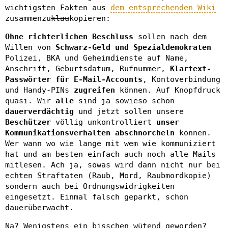
wichtigsten Fakten aus
dem entsprechenden Wiki
zusammenzu
klau
kopieren:
Ohne richterlichen Beschluss
sollen nach dem
Willen von
Schwarz-Geld und Spezialdemokraten
Polizei, BKA und Geheimdienste auf Name,
Anschrift, Geburtsdatum, Rufnummer,
Klartext-
Passwörter für E-Mail-Accounts
, Kontoverbindung
und Handy-PINs
zugreifen
können. Auf Knopfdruck
quasi. Wir
alle
sind ja sowieso schon
dauerverdächtig
und jetzt sollen unsere
Beschützer
völlig unkontrolliert
unser
Kommunikationsverhalten abschnorcheln
können.
Wer wann wo wie lange mit wem wie kommuniziert
hat und am besten einfach auch noch alle Mails
mitlesen. Ach ja, sowas wird dann nicht nur bei
echten Straftaten (Raub, Mord, Raubmordkopie)
sondern auch bei Ordnungswidrigkeiten
eingesetzt. Einmal falsch geparkt, schon
dauerüberwacht.
Na? Wenigstens ein bisschen wütend geworden?