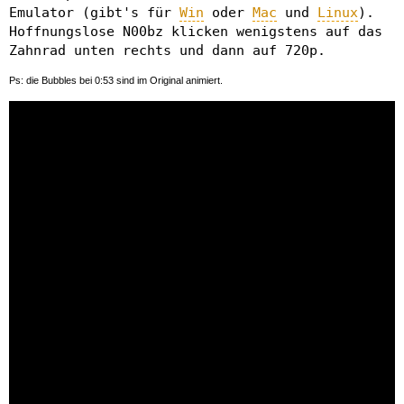
Emulator (gibt's für
Win
oder
Mac
und
Linux
).
Hoffnungslose N00bz klicken wenigstens auf das
Zahnrad unten rechts und dann auf 720p.
Ps: die Bubbles bei 0:53 sind im Original animiert.