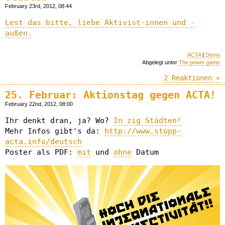
February 23rd, 2012, 08:44
Lest das bitte, liebe Aktivist-innen und -
außen.
ACTA
|
Demo
Abgelegt unter
The power game
2 Reaktionen »
25. Februar: Aktionstag gegen ACTA!
February 22nd, 2012, 08:00
Ihr denkt dran, ja? Wo?
In zig Städten!
Mehr Infos gibt's da:
http://www.stopp-
acta.info/deutsch
Poster als PDF:
mit
und
ohne
Datum