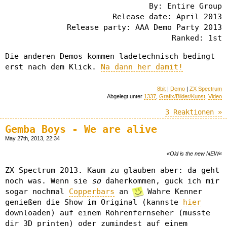
By: Entire Group
Release date: April 2013
Release party: AAA Demo Party 2013
Ranked: 1st
Die anderen Demos kommen ladetechnisch bedingt
erst nach dem Klick.
Na dann her damit!
8bit
|
Demo
|
ZX Spectrum
Abgelegt unter
1337
,
Grafix/Bilder/Kunst
,
Video
3 Reaktionen »
Gemba Boys - We are alive
May 27th, 2013, 22:34
«Old is the new NEW«
ZX Spectrum 2013. Kaum zu glauben aber: da geht
noch was. Wenn sie
so
daherkommen, guck ich mir
sogar nochmal
Copperbars
an
Wahre Kenner
genießen die Show im Original (kannste
hier
downloaden) auf einem Röhrenfernseher (musste
dir 3D printen) oder zumindest auf einem