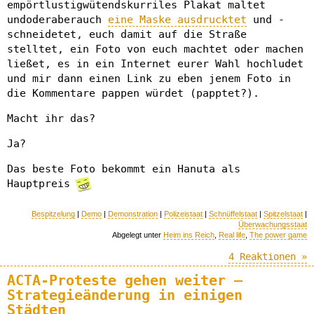
empörtlustigwütendskurriles Plakat maltet
undoderaberauch
eine Maske ausdrucktet
und -
schneidetet, euch damit auf die Straße
stelltet, ein Foto von euch machtet oder machen
ließet, es in ein Internet eurer Wahl hochludet
und mir dann einen Link zu eben jenem Foto in
die Kommentare pappen würdet (papptet?).
Macht ihr das?
Ja?
Das beste Foto bekommt ein Hanuta als
Hauptpreis
Bespitzelung
|
Demo
|
Demonstration
|
Polizeistaat
|
Schnüffelstaat
|
Spitzelstaat
|
Überwachungsstaat
Abgelegt unter
Heim ins Reich
,
Real life
,
The power game
4 Reaktionen »
ACTA-Proteste gehen weiter –
Strategieänderung in einigen
Städten