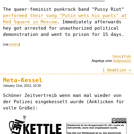
The queer-feminist punkrock band "Pussy Riot"
performed their song "Putin wets his pants" at
Red Square in Moscow
. Immediately afterwards
hey got arrested for unauthorized political
demonstration and went to prison for 15 days.
(via
wonko
)
Demo
|
Putin
Abgelegt unter
Aufgewacht!
1 Reaktion »
Meta-Kessel
January 21st, 2012, 10:30
Schöner Zeitvertreib wenn man mal wieder von
der Polizei eingekesselt wurde (Anklicken für
volle Größe):