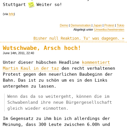
Stuttgart
Weiter so!
(via
fefe
)
Demo
|
Demonstration
|
Japan
|
Protest
|
Tokio
Abgelegt unter
Umweltschweinereien
Bisher null Reaktion. Tu' was dagegen. »
Wutschwabe, Arsch hoch!
June 14th, 2011, 22:40
Unter dieser hübschen Headline
kommentiert
Martin Kaul in der taz
den recht verhaltenen
Protest gegen den neuerlichen Baubeginn der
Bahn. Das ist zu schön um es in den Links
untergehen zu lassen.
Wenn das da so weitergeht, können die im
Schwabenland ihre neue Bürgergesellschaft
gleich wieder einmotten.
Im Gegensatz zu ihm bin ich allerdings der
Meinung, dass 300 Leute zwischen 6.00h und