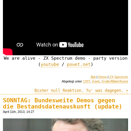
We are alive - ZX Spectrum demo - party version
(
youtube
/
pouet.net
)
8bit
|
Demo
|
ZX Spectrum
Abgelegt unter
1337
,
Geek
,
Grafix/Bilder/Kunst
Bisher null Reaktion. Tu' was dagegen. »
SONNTAG: Bundesweite Demos gegen
die Bestandsdatenauskunft (update)
April 11th, 2013, 14:27