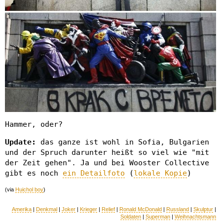
Hammer, oder?
Update:
das ganze ist wohl in Sofia, Bulgarien
und der Spruch darunter heißt so viel wie "mit
der Zeit gehen". Ja und bei Wooster Collective
gibt es noch
ein Detailfoto
(
lokale Kopie
)
(via
Huichol boy
)
Amerika
|
Denkmal
|
Joker
|
Krieger
|
Relief
|
Ronald McDonald
|
Russland
|
Skulptur
|
Soldaten
|
Superman
|
Weihnachtsmann