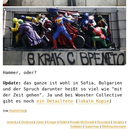
Hammer, oder?
Update:
das ganze ist wohl in Sofia, Bulgarien
und der Spruch darunter heißt so viel wie "mit
der Zeit gehen". Ja und bei Wooster Collective
gibt es noch
ein Detailfoto
(
lokale Kopie
)
(via
Huichol boy
)
Amerika
|
Denkmal
|
Joker
|
Krieger
|
Relief
|
Ronald McDonald
|
Russland
|
Skulptur
|
Soldaten
|
Superman
|
Weihnachtsmann