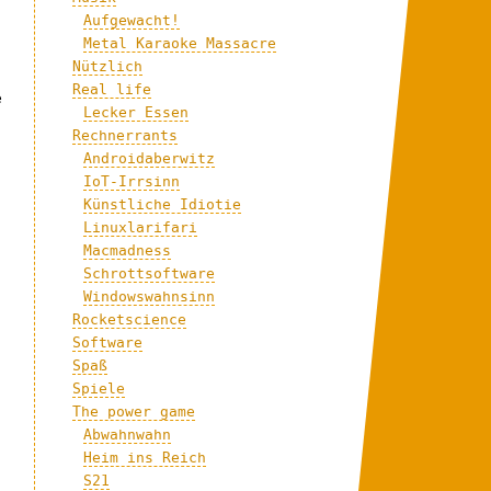
Aufgewacht!
Metal Karaoke Massacre
Nützlich
Real life
e
Lecker Essen
Rechnerrants
Androidaberwitz
IoT-Irrsinn
Künstliche Idiotie
Linuxlarifari
Macmadness
Schrottsoftware
Windowswahnsinn
Rocketscience
Software
Spaß
Spiele
The power game
Abwahnwahn
Heim ins Reich
S21