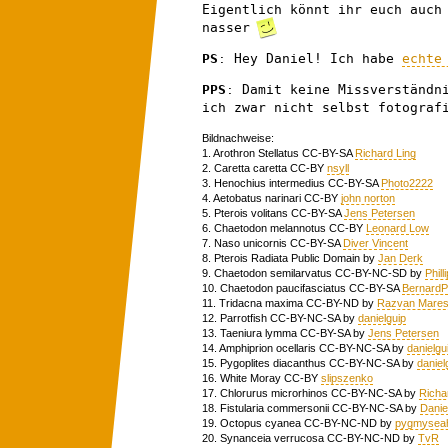
Eigentlich könnt ihr euch auc
nasser
PS
: Hey Daniel! Ich habe
echte
PPS
: Damit keine Missverständn
ich zwar nicht selbst fotograf
Bildnachweise:
1. Arothron Stellatus CC-BY-SA
Richard Ling
2. Caretta caretta CC-BY
nsyll
3. Henochius intermedius CC-BY-SA
Photo2222
4. Aetobatus narinari CC-BY
john norton
5. Pterois volitans CC-BY-SA
Jens Petersen
6. Chaetodon melannotus CC-BY
Leonard Low
7. Naso unicornis CC-BY-SA
Diver Vincent
8. Pterois Radiata Public Domain by
Jan Derk
9. Chaetodon semilarvatus CC-BY-NC-SD by
Phil
10. Chaetodon paucifasciatus CC-BY-SA
BernardP
11. Tridacna maxima CC-BY-ND by
Razvan Mare
12. Parrotfish CC-BY-NC-SA by
danielguip
13. Taeniura lymma CC-BY-SA by
Jens Petersen
14. Amphiprion ocellaris CC-BY-NC-SA by
danielgu
15. Pygoplites diacanthus CC-BY-NC-SA by
daniel
16. White Moray CC-BY
slipszenko
17. Chlorurus microrhinos CC-BY-NC-SA by
Richa
18. Fistularia commersonii CC-BY-NC-SA by
Danie
19. Octopus cyanea CC-BY-NC-ND by
pygmysea
20. Synanceia verrucosa CC-BY-NC-ND by
TvR