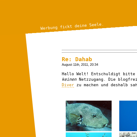
Werbung fickt deine Seele.
Re: Dahab
August 11th, 2011, 20:34
Hallo Welt! Entschuldigt bitte
keinen
Netzzugang. Die blogfre
Diver
zu machen und deshalb sah