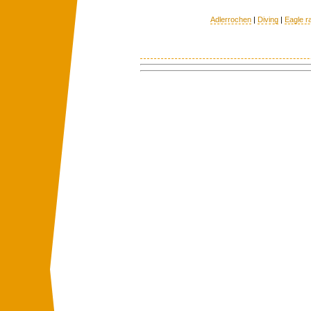
Adlerrochen
|
Diving
|
Eagle r