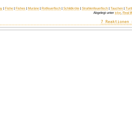
ay
|
Fishe
|
Fishes
|
Muräne
|
Rotfeuerfisch
|
Schildkröte
|
Strahlenfeuerfisch
|
Tauchen
|
Turt
Abgelegt unter
icke
,
Real li
7 Reaktionen 