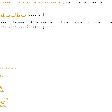
h
diesen Flickr-Stream reinziehen
, genau so war es. Nur
 Einhornfische
gesehen!
isse aufkommen: Alle Viecher auf den Bildern da oben hab
iert aber tatsächlich gesehen.
lippe Guillaume
scu
ip
guip
rd Ling
lguip
horse