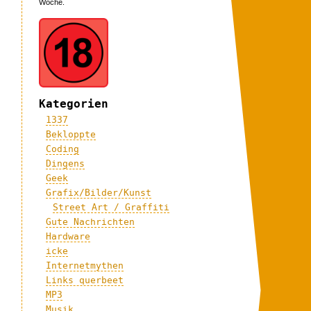
Woche.
Kategorien
1337
Bekloppte
Coding
Dingens
Geek
Grafix/Bilder/Kunst
Street Art / Graffiti
Gute Nachrichten
Hardware
icke
Internetmythen
Links querbeet
MP3
Musik