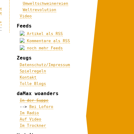
Umweltschweinereien
le
Weltrevolution
fe
Video
»
Feeds
Artikel als RSS
Kommentare als RSS
noch mehr Feeds
Zeugs
Datenschutz/Impressum
Spielregeln
Kontakt
Tolle Blogs
daMax woanders
In der Suppe
-->
Bei Loforo
Im Radio
Auf Video
Im Trockner