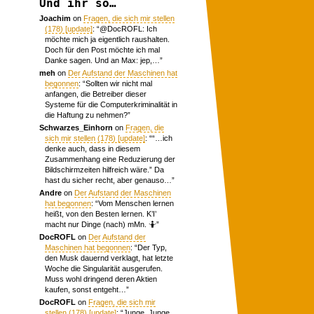
Und ihr so…
Joachim
on
Fragen, die sich mir stellen
(178) [update]
: “
@DocROFL: Ich
möchte mich ja eigentlich raushalten.
Doch für den Post möchte ich mal
Danke sagen. Und an Max: jep,…
”
meh
on
Der Aufstand der Maschinen hat
begonnen
: “
Sollten wir nicht mal
anfangen, die Betreiber dieser
Systeme für die Computerkriminalität in
die Haftung zu nehmen?
”
Schwarzes_Einhorn
on
Fragen, die
sich mir stellen (178) [update]
: “
“…ich
denke auch, dass in diesem
Zusammenhang eine Reduzierung der
Bildschirmzeiten hilfreich wäre.” Da
hast du sicher recht, aber genauso…
”
Andre
on
Der Aufstand der Maschinen
hat begonnen
: “
Vom Menschen lernen
heißt, von den Besten lernen. K’I’
macht nur Dinge (nach) mMn. 🤷
”
DocROFL
on
Der Aufstand der
Maschinen hat begonnen
: “
Der Typ,
den Musk dauernd verklagt, hat letzte
Woche die Singularität ausgerufen.
Muss wohl dringend deren Aktien
kaufen, sonst entgeht…
”
DocROFL
on
Fragen, die sich mir
stellen (178) [update]
: “
Junge, Junge.