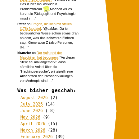
Das is hier mal wirklich n
Problemthread.
Machen wir es
kurz: die Pädagogik und Psychologie
misst in…
”
Peter
on
Fragen, die sich mir stellen
(178) [update]
: “
@daMax: Da ist
bedauerlicher Weise schon etwas dran
an dem, was das schwarze Einhorn
sagt: Generation Z (also Personen,
die…
”
kkanzler
on
Der Aufstand der
Maschinen hat begonnen
: “
An dieser
Stelle sei mal angemerkt, dass
sämtliche Artikel über die
“Hackingversuche”, prinzipiell reine
Abschriften der Presseerklärungen
von Anthropic sind.…
”
Was bisher geschah:
August 2026
(2)
July 2026
(14)
June 2026
(18)
May 2026
(9)
April 2026
(15)
March 2026
(28)
February 2026
(39)