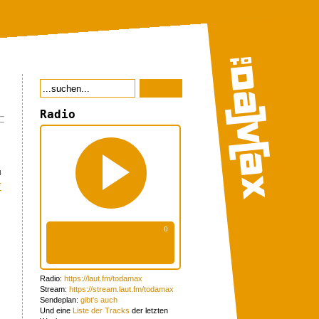
Radio
u
r
Radio:
https://laut.fm/todamax
Stream:
https://stream.laut.fm/todamax
Sendeplan:
gibt's auch
Und eine
Liste der Tracks
der letzten