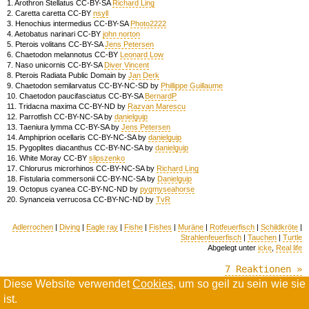
1. Arothron Stellatus CC-BY-SA
Richard Ling
2. Caretta caretta CC-BY
nsyll
3. Henochius intermedius CC-BY-SA
Photo2222
4. Aetobatus narinari CC-BY
john norton
5. Pterois volitans CC-BY-SA
Jens Petersen
6. Chaetodon melannotus CC-BY
Leonard Low
7. Naso unicornis CC-BY-SA
Diver Vincent
8. Pterois Radiata Public Domain by
Jan Derk
9. Chaetodon semilarvatus CC-BY-NC-SD by
Phillippe Guillaume
10. Chaetodon paucifasciatus CC-BY-SA
BernardP
11. Tridacna maxima CC-BY-ND by
Razvan Marescu
12. Parrotfish CC-BY-NC-SA by
danielguip
13. Taeniura lymma CC-BY-SA by
Jens Petersen
14. Amphiprion ocellaris CC-BY-NC-SA by
danielguip
15. Pygoplites diacanthus CC-BY-NC-SA by
danielguip
16. White Moray CC-BY
slipszenko
17. Chlorurus microrhinos CC-BY-NC-SA by
Richard Ling
18. Fistularia commersonii CC-BY-NC-SA by
Danielguip
19. Octopus cyanea CC-BY-NC-ND by
pygmyseahorse
20. Synanceia verrucosa CC-BY-NC-ND by
TvR
Adlerrochen
|
Diving
|
Eagle ray
|
Fishe
|
Fishes
|
Muräne
|
Rotfeuerfisch
|
Schildkröte
|
Strahlenfeuerfisch
|
Tauchen
|
Turtle
Abgelegt unter
icke
,
Real life
7 Reaktionen »
Diese Website verwendet
Cookies
, um so geil zu sein wie sie
ist.
Willkommen in der Scrollwüste