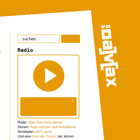
Radio
Radio:
https://laut.fm/todamax
Stream:
https://stream.laut.fm/todamax
Sendeplan:
gibt's auch
Und eine
Liste der Tracks
der letzten