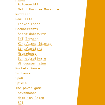
Aufgewacht!
Metal Karaoke Massacre
Nützlich
Real life
Lecker Essen
Rechnerrants
Androidaberwitz
IoT-Irrsinn
Künstliche Idiotie
Linuxlarifari
Macmadness
Schrottsoftware
Windowswahnsinn
Rocketscience
Software
Spaß
Spiele
The power game
Abwahnwahn
Heim ins Reich
S21