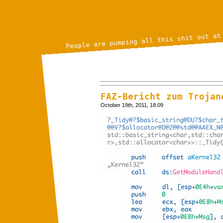
People are pumping all this shit out at
FAZ-Bericht zum Trojan
October 19th, 2011, 18:09