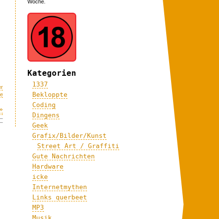
Woche.
Kategorien
1337
er
Bekloppte
me
Coding
»
Dingens
Geek
Grafix/Bilder/Kunst
Street Art / Graffiti
Gute Nachrichten
Hardware
icke
Internetmythen
Links querbeet
MP3
Musik