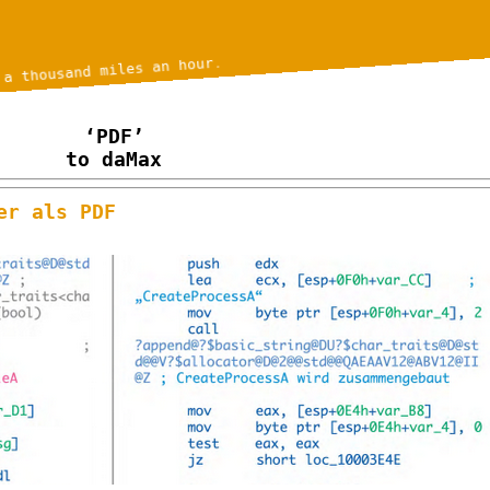
 a thousand miles an hour.
‘PDF’
to daMax
er als PDF