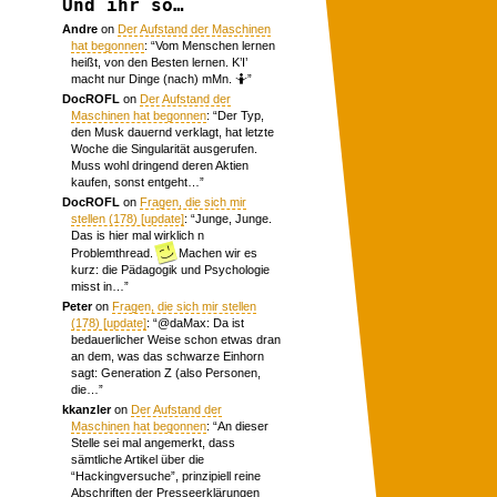
Und ihr so…
Andre
on
Der Aufstand der Maschinen
hat begonnen
: “
Vom Menschen lernen
heißt, von den Besten lernen. K’I’
macht nur Dinge (nach) mMn. 🤷
”
DocROFL
on
Der Aufstand der
Maschinen hat begonnen
: “
Der Typ,
den Musk dauernd verklagt, hat letzte
Woche die Singularität ausgerufen.
Muss wohl dringend deren Aktien
kaufen, sonst entgeht…
”
DocROFL
on
Fragen, die sich mir
stellen (178) [update]
: “
Junge, Junge.
Das is hier mal wirklich n
Problemthread.
Machen wir es
kurz: die Pädagogik und Psychologie
misst in…
”
Peter
on
Fragen, die sich mir stellen
(178) [update]
: “
@daMax: Da ist
bedauerlicher Weise schon etwas dran
an dem, was das schwarze Einhorn
sagt: Generation Z (also Personen,
die…
”
kkanzler
on
Der Aufstand der
Maschinen hat begonnen
: “
An dieser
Stelle sei mal angemerkt, dass
sämtliche Artikel über die
“Hackingversuche”, prinzipiell reine
Abschriften der Presseerklärungen