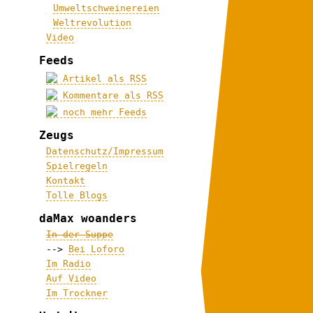
Umweltschweinereien
Weltrevolution
Video
Feeds
Artikel als RSS
Kommentare als RSS
noch mehr Feeds
Zeugs
Datenschutz/Impressum
Spielregeln
Kontakt
Tolle Blogs
daMax woanders
In der Suppe
-->
Bei Loforo
Im Radio
Auf Video
Im Trockner