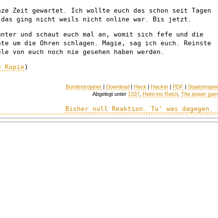
nze Zeit gewartet. Ich wollte euch das schon seit Tagen
 das ging nicht weils nicht online war. Bis jetzt.
unter und schaut euch mal an, womit sich fefe und die
hte um die Ohren schlagen. Magie, sag ich euch. Reinste
ele von euch noch nie gesehen haben werden.
e Kopie
)
Bundestrojaner
|
Download
|
Hack
|
Hacker
|
PDF
|
Staatstrojan
Abgelegt unter
1337
,
Heim ins Reich
,
The power ga
Bisher null Reaktion. Tu' was dagegen. 