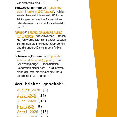
von Anthropic sind.…
”
Schwarzes_Einhorn
on
Fragen, die
sich mir stellen (178) [update]
: “
Ich bin
inzwischen wirklich so weit, 85 % der
16jährigen und wenige Jahre drüber
oder darunter pauschal für verblödet
zu…
”
daMax
on
Fragen, die sich mir stellen
(178) [update]
: “
@Schwarzes_Einhorn:
Na, ich würde jetzt nicht pauschal allen
16-jährigen die Intelligenz absprechen
und die andere Dame in dem Artikel
war…
”
Schwarzes_Einhorn
on
Fragen, die
sich mir stellen (178) [update]
: “
Eine
Sechzehnjährige… Offensichtlich
Generation strunzdoof. Es ist ihr wohl
nicht klar, was sie mit diesem Unfug
angerichtet hat – echten…
”
Was bisher geschah:
August 2026
(2)
July 2026
(14)
June 2026
(18)
May 2026
(9)
April 2026
(15)