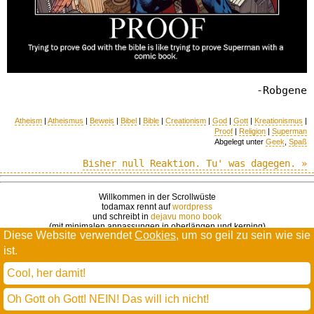
-Robgene
Atheism
|
Atheismus
|
Beweis
|
Bibel
|
Bible
|
Creationism
|
God
|
Gott
|
Kreationismus
|
Proof
|
Religion
|
Superman
Abgelegt unter
Geek
,
Spaß
Bisher null Reaktion. Tu' was dagegen. »
Willkommen in der Scrollwüste
todamax rennt auf
wordpress
und schreibt in
dejavu mono book
(mit minimalen anpassungen in oberlängen und kerning)
Diese Website verwendet
Cookies
, um so geil zu sein wie sie
* daMax
entgendert nach Hermes Phettberg
.
ist.
Cool, her damit!
Oh Gott oh Gott! NEIN! Das will ich nicht!