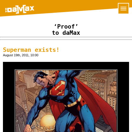
‘Proof’
to daMax
Superman exists!
August 19th, 2011, 10:00