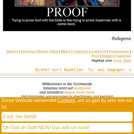
-Robgene
Atheism
|
Atheismus
|
Beweis
|
Bibel
|
Bible
|
Creationism
|
God
|
Gott
|
Kreationismus
|
Proof
|
Religion
|
Superman
Abgelegt unter
Geek
,
Spaß
Bisher null Reaktion. Tu' was dagegen. »
Willkommen in der Scrollwüste
todamax rennt auf
wordpress
und schreibt in
dejavu mono book
(mit minimalen anpassungen in oberlängen und kerning)
Diese Website verwendet
Cookies
, um so geil zu sein wie sie
* daMax
entgendert nach Hermes Phettberg
.
ist.
Cool, her damit!
Oh Gott oh Gott! NEIN! Das will ich nicht!