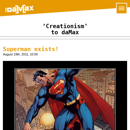
‘Creationism’
to daMax
Superman exists!
August 19th, 2011, 10:00