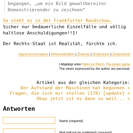
begangen, „um ein Bild gewaltbereiter
Demonstrierender zu zeichnen“
So steht es in der Frankfurter Rundschau.
Sicher nur bedauerliche Einzelfälle und völlig
haltlose Anschuldigungen!!1!
Der Rechts-Staat ist Realität, fürchte ich.
Agent provocateur
|
Dmeonstration
|
Zivilcop
|
Zivilpolizei
|
Zivilpolizist
| Abgelegt unter
Heim ins Reich
,
The power game
The views expressed by the author are personal.
Artikel aus der gleichen Kategorie:
Der Aufstand der Maschinen hat begonnen «
Fragen, die sich mir stellen (178) [update] «
Okay jetzt ist es dann so weit... «
Antworten
Name (required)
Mail (will not be published) (required)