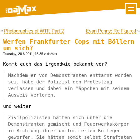
«
Photographies of WTF, Part 2
Evan Penny: Re Figured
»
Werfen Frankfurter Cops mit Böllern
um sich?
Tuesday, 28.6.2011, 15:35
> daMax
Kommt euch das irgendwie bekannt vor?
Nachdem er von Demonstranten enttarnt worden
sei, habe der Polizist den Protestzug
verlassen und dabei ein Mäppchen mit seinem
Ausweis verloren.
und weiter
Zivilpolizisten hätten sich unter die
Demonstranten gemischt und Feuerwerkskörper
in Richtung ihrer uniformierten Kollegen
geworfen. Sie hätten somit selbst Straftaten