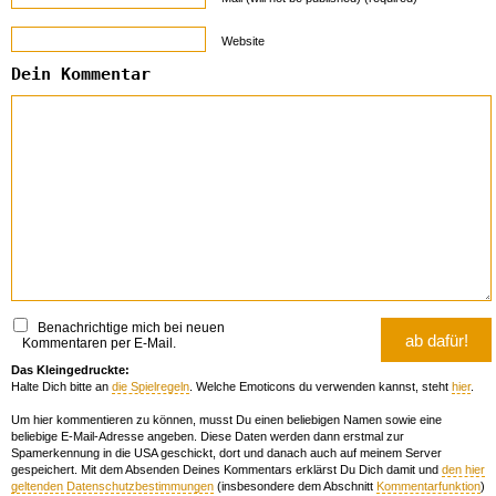
Website
Dein Kommentar
Benachrichtige mich bei neuen
Kommentaren per E-Mail.
Das Kleingedruckte:
Halte Dich bitte an
die Spielregeln
. Welche Emoticons du verwenden kannst, steht
hier
.
Um hier kommentieren zu können, musst Du einen beliebigen Namen sowie eine
beliebige E-Mail-Adresse angeben. Diese Daten werden dann erstmal zur
Spamerkennung in die USA geschickt, dort und danach auch auf meinem Server
gespeichert. Mit dem Absenden Deines Kommentars erklärst Du Dich damit und
den hier
geltenden Datenschutzbestimmungen
(insbesondere dem Abschnitt
Kommentarfunktion
)