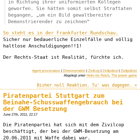
in Richtung ihrer uniformierten Kollegen
geworfen. Sie hätten somit selbst Straftaten
begangen, „um ein Bild gewaltbereiter
Demonstrierender zu zeichnen“
So steht es in der Frankfurter Rundschau.
Sicher nur bedauerliche Einzelfälle und völlig
haltlose Anschuldigungen!!1!
Der Rechts-Staat ist Realität, fürchte ich.
Agent provocateur
|
Dmeonstration
|
Zivilcop
|
Zivilpolizei
|
Zivilpolizist
Abgelegt unter
Heim ins Reich
,
The power game
Bisher null Reaktion. Tu' was dagegen. »
Piratenpartei Stuttgart zum
Beinahe-Schusswaffengebrauch bei
der GWM Besetzung
June 27th, 2011, 22:17
Die Piratenpartei hat sich mit dem Zivilcop
beschäftigt, der bei der GWM-Besetzung am
20.06.2011 mit Waffe dabei war.