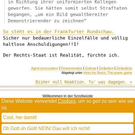
in Richtung ihrer uniformierten Kollegen
geworfen. Sie hätten somit selbst Straftaten
begangen, „um ein Bild gewaltbereiter
Demonstrierender zu zeichnen“
So steht es in der Frankfurter Rundschau.
Sicher nur bedauerliche Einzelfälle und völlig
haltlose Anschuldigungen!!1!
Der Rechts-Staat ist Realität, fürchte ich.
Agent provocateur
|
Dmeonstration
|
Zivilcop
|
Zivilpolizei
|
Zivilpolizist
Abgelegt unter
Heim ins Reich
,
The power game
Bisher null Reaktion. Tu' was dagegen. »
Willkommen in der Scrollwüste
todamax rennt auf
wordpress
Diese Website verwendet
Cookies
, um so geil zu sein wie sie
und schreibt in
dejavu mono book
ist.
(mit minimalen anpassungen in oberlängen und kerning)
Cool, her damit!
* daMax
entgendert nach Hermes Phettberg
.
Oh Gott oh Gott! NEIN! Das will ich nicht!