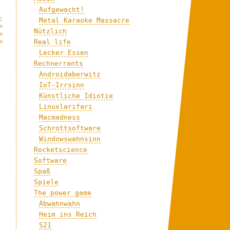
Aufgewacht!
:
Metal Karaoke Massacre
«
Nützlich
«
«
Real life
Lecker Essen
Rechnerrants
Androidaberwitz
IoT-Irrsinn
Künstliche Idiotie
Linuxlarifari
Macmadness
Schrottsoftware
Windowswahnsinn
Rocketscience
Software
Spaß
Spiele
The power game
Abwahnwahn
Heim ins Reich
S21