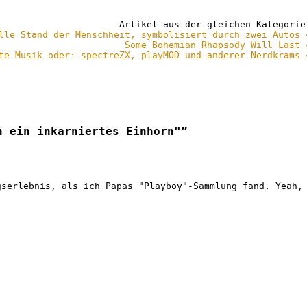
Artikel aus der gleichen Kategorie
lle Stand der Menschheit, symbolisiert durch zwei Autos 
Some Bohemian Rhapsody Will Last 
te Musik oder: spectreZX, playMOD und anderer Nerdkrams 
n ein inkarniertes Einhorn"”
gserlebnis, als ich Papas "Playboy"-Sammlung fand. Yeah,