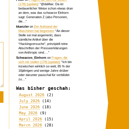
(178) [update]
: “
@daMax: Da ist
bedauerlicher Weise schon etwas dran
an dem, was das schwarze Einhorn
sagt: Generation Z (also Personen,
die…
”
kkanzler
on
Der Aufstand der
Maschinen hat begonnen
: “
An dieser
Stelle sei mal angemerkt, dass
sämtliche Artikel über die
“Hackingversuche”, prinzipiell reine
Abschriften der Presseerklärungen
von Anthropic sind.…
”
Schwarzes_Einhorn
on
Fragen, die
sich mir stellen (178) [update]
: “
Ich bin
inzwischen wirklich so weit, 85 % der
16jährigen und wenige Jahre drüber
oder darunter pauschal für verblödet
zu…
”
Was bisher geschah:
August 2026
(2)
July 2026
(14)
June 2026
(18)
May 2026
(9)
April 2026
(15)
March 2026
(28)