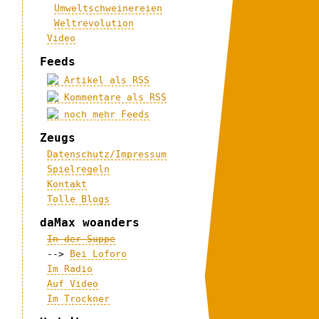
Umweltschweinereien
Weltrevolution
Video
Feeds
Artikel als RSS
Kommentare als RSS
noch mehr Feeds
Zeugs
Datenschutz/Impressum
Spielregeln
Kontakt
Tolle Blogs
daMax woanders
In der Suppe
-->
Bei Loforo
Im Radio
Auf Video
Im Trockner