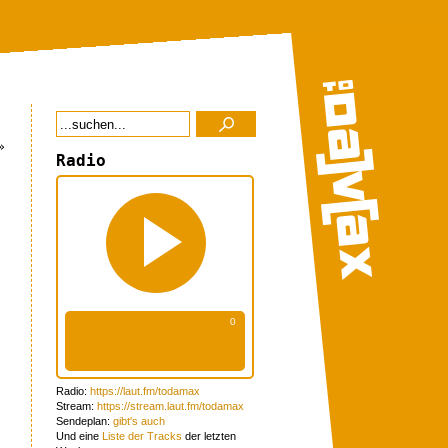
»
Radio
Radio:
https://laut.fm/todamax
Stream:
https://stream.laut.fm/todamax
Sendeplan:
gibt's auch
Und eine
Liste der Tracks
der letzten