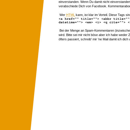
einverstanden. Wenn Du damit nicht einverstanden 
verabschiede Dich von Facebook. Kommentarabon
Wer
HTML
kann, ist klar im Vorteil. Diese Tags sin
<a href="" title=""> <abbr title=""
datetime=""> <em> <i> <q cite=""> <
Bei der Menge an Spam-Kommentaren (inzwischen 
wird. Bitte sei mir nicht böse aber ich habe wede
öfters passiert, schreib' mir 'ne Mail damit ich dich 