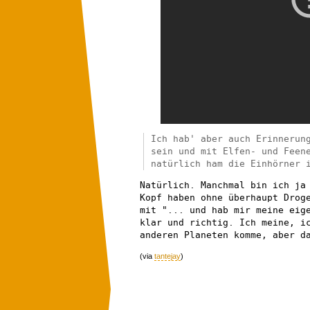
Ich hab' aber auch Erinnerun
sein und mit Elfen- und Feen
natürlich ham die Einhörner 
Natürlich. Manchmal bin ich ja
Kopf haben ohne überhaupt Drog
mit "... und hab mir meine eig
klar und richtig. Ich meine, i
anderen Planeten komme, aber d
(via
tantejay
)