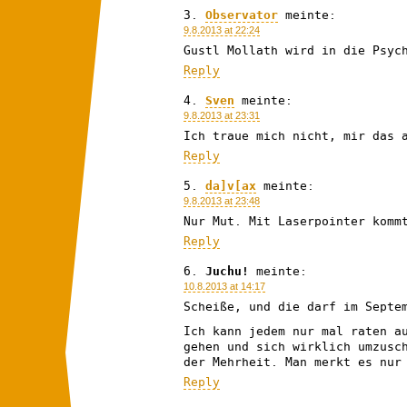
Observator
meinte:
9.8.2013 at 22:24
Gustl Mollath wird in die Psyc
Reply
Sven
meinte:
9.8.2013 at 23:31
Ich traue mich nicht, mir das 
Reply
da]v[ax
meinte:
9.8.2013 at 23:48
Nur Mut. Mit Laserpointer komm
Reply
Juchu!
meinte:
10.8.2013 at 14:17
Scheiße, und die darf im Septe
Ich kann jedem nur mal raten a
gehen und sich wirklich umzusc
der Mehrheit. Man merkt es nur
Reply