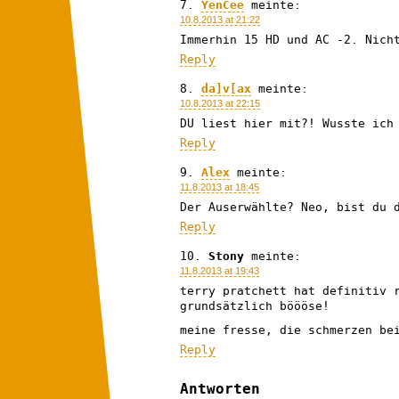
YenCee
meinte:
10.8.2013 at 21:22
Immerhin 15 HD und AC -2. Nich
Reply
da]v[ax
meinte:
10.8.2013 at 22:15
DU liest hier mit?! Wusste ich
Reply
Alex
meinte:
11.8.2013 at 18:45
Der Auserwählte? Neo, bist du 
Reply
Stony
meinte:
11.8.2013 at 19:43
terry pratchett hat definitiv 
grundsätzlich böööse!
meine fresse, die schmerzen be
Reply
Antworten