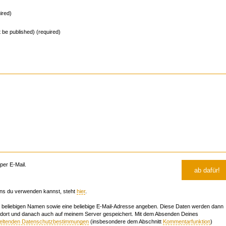
ired)
ot be published) (required)
er E-Mail.
ns du verwenden kannst, steht
hier
.
beliebigen Namen sowie eine beliebige E-Mail-Adresse angeben. Diese Daten werden dann
 dort und danach auch auf meinem Server gespeichert. Mit dem Absenden Deines
geltenden Datenschutzbestimmungen
(insbesondere dem Abschnitt
Kommentarfunktion
)