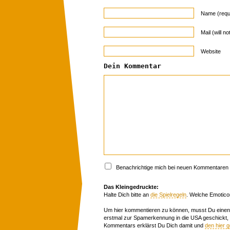
Name (requ
Mail (will n
Website
Dein Kommentar
Benachrichtige mich bei neuen Kommentaren p
Das Kleingedruckte:
Halte Dich bitte an
die Spielregeln
. Welche Emotico
Um hier kommentieren zu können, musst Du einen 
erstmal zur Spamerkennung in die USA geschickt,
Kommentars erklärst Du Dich damit und
den hier 