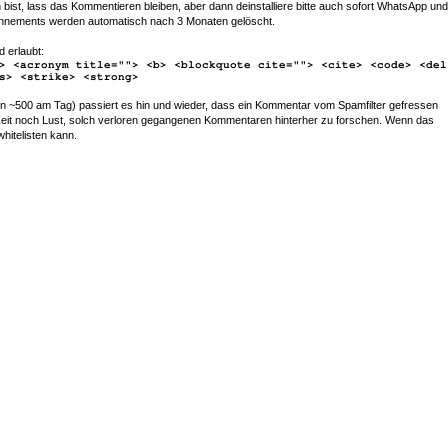
bist, lass das Kommentieren bleiben, aber dann deinstalliere bitte auch sofort WhatsApp und
nements werden automatisch nach 3 Monaten gelöscht.
d erlaubt:
> <acronym title=""> <b> <blockquote cite=""> <cite> <code> <del
s> <strike> <strong>
~500 am Tag) passiert es hin und wieder, dass ein Kommentar vom Spamfilter gefressen
r Zeit noch Lust, solch verloren gegangenen Kommentaren hinterher zu forschen. Wenn das
whitelisten kann.