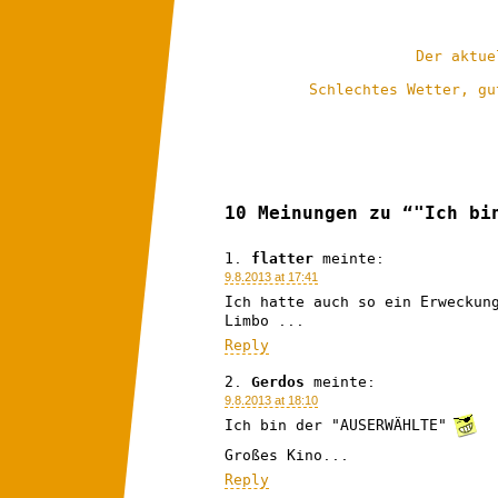
Der aktue
Schlechtes Wetter, gu
10 Meinungen zu “"Ich bi
flatter
meinte:
9.8.2013 at 17:41
Ich hatte auch so ein Erweckun
Limbo ...
Reply
Gerdos
meinte:
9.8.2013 at 18:10
Ich bin der "AUSERWÄHLTE"
Großes Kino...
Reply