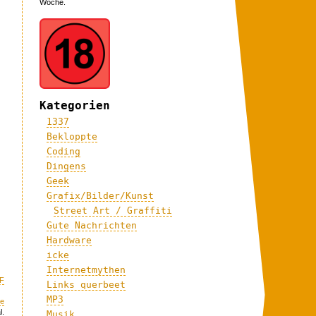
Woche.
Kategorien
1337
Bekloppte
Coding
Dingens
Geek
Grafix/Bilder/Kunst
Street Art / Graffiti
Gute Nachrichten
Hardware
icke
Internetmythen
F
Links querbeet
MP3
te
l.
Musik