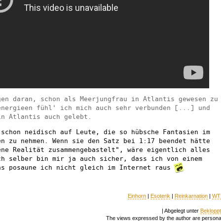
gen daran, schon als Meerjungfrau in Atlantis gewesen zu
energieen fühl' ich mich auch sehr verbunden [...] und
in Atlantis auch gelebt.
 schon neidisch auf Leute, die so hübsche Fantasien im
en zu nehmen. Wenn sie den Satz bei 1:17 beendet hätte
ene Realität zusammengebastelt", wäre eigentlich alles
ch selber bin mir ja auch sicher, dass ich von einem
as posaune ich nicht gleich im Internet raus
Einhorn
|
Esoterik
|
Reinkarnation
|
WT
| Abgelegt unter
Beklopp
The views expressed by the author are persona