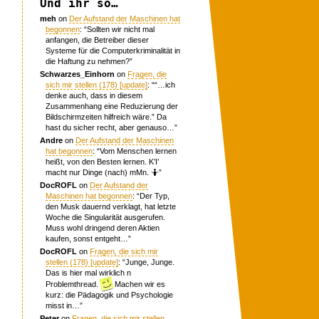
Und ihr so…
meh
on
Der Aufstand der Maschinen hat
begonnen
: “
Sollten wir nicht mal
anfangen, die Betreiber dieser
Systeme für die Computerkriminalität in
die Haftung zu nehmen?
”
Schwarzes_Einhorn
on
Fragen, die
sich mir stellen (178) [update]
: “
“…ich
denke auch, dass in diesem
Zusammenhang eine Reduzierung der
Bildschirmzeiten hilfreich wäre.” Da
hast du sicher recht, aber genauso…
”
Andre
on
Der Aufstand der Maschinen
hat begonnen
: “
Vom Menschen lernen
heißt, von den Besten lernen. K’I’
macht nur Dinge (nach) mMn. 🤷
”
DocROFL
on
Der Aufstand der
Maschinen hat begonnen
: “
Der Typ,
den Musk dauernd verklagt, hat letzte
Woche die Singularität ausgerufen.
Muss wohl dringend deren Aktien
kaufen, sonst entgeht…
”
DocROFL
on
Fragen, die sich mir
stellen (178) [update]
: “
Junge, Junge.
Das is hier mal wirklich n
Problemthread.
Machen wir es
kurz: die Pädagogik und Psychologie
misst in…
”
Peter
on
Fragen, die sich mir stellen