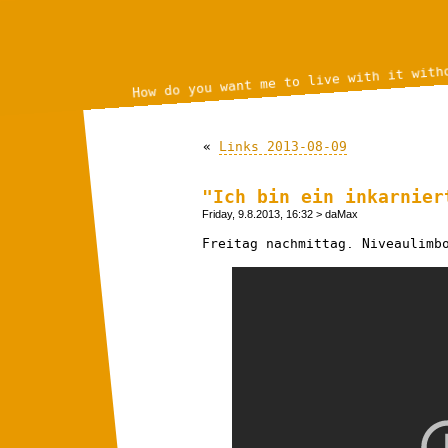
How do you want me to live with it with
«
Links 2013-08-09
"Ich bin ein inkarnier
Friday, 9.8.2013, 16:32
> daMax
Freitag nachmittag. Niveaulimb