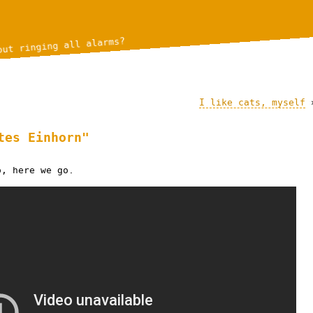
out ringing all alarms?
I like cats, myself
tes Einhorn"
o, here we go.