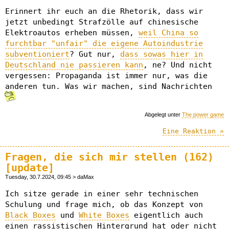
Erinnert ihr euch an die Rhetorik, dass wir
jetzt unbedingt Strafzölle auf chinesische
Elektroautos erheben müssen,
weil China so
furchtbar "unfair" die eigene Autoindustrie
subventioniert
? Gut nur,
dass sowas hier in
Deutschland nie passieren kann
, ne? Und nicht
vergessen: Propaganda ist immer nur, was die
anderen tun. Was wir machen, sind Nachrichten
Abgelegt unter
The power game
Eine Reaktion »
Fragen, die sich mir stellen (162)
[update]
Tuesday, 30.7.2024, 09:45 > daMax
Ich sitze gerade in einer sehr technischen
Schulung und frage mich, ob das Konzept von
Black Boxes
und
White Boxes
eigentlich auch
einen rassistischen Hintergrund hat oder nicht