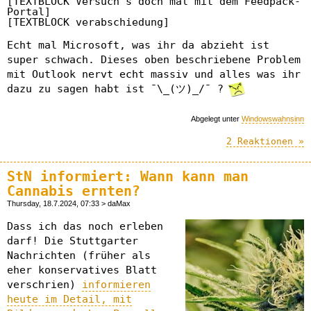
[TEXTBLOCK Versuch's doch mal mit dem Feedpack-
Portal]

[TEXTBLOCK verabschiedung]
Echt mal Microsoft, was ihr da abzieht ist
super schwach. Dieses oben beschriebene Problem
mit Outlook nervt echt massiv und alles was ihr
dazu zu sagen habt ist ¯\_(ツ)_/¯ ?
Abgelegt unter
Windowswahnsinn
2 Reaktionen »
StN informiert: Wann kann man
Cannabis ernten?
Thursday, 18.7.2024, 07:33 > daMax
Dass ich das noch erleben
darf! Die Stuttgarter
Nachrichten (früher als
eher konservatives Blatt
verschrien)
informieren
heute im Detail, mit