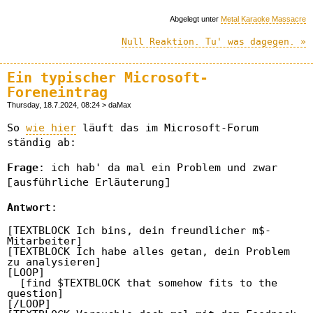
Abgelegt unter
Metal Karaoke Massacre
Null Reaktion. Tu' was dagegen. »
Ein typischer Microsoft-
Foreneintrag
Thursday, 18.7.2024, 08:24 > daMax
So
wie hier
läuft das im Microsoft-Forum
ständig ab:
Frage
: ich hab' da mal ein Problem und zwar
[ausführliche Erläuterung]
Antwort
:
[TEXTBLOCK Ich bins, dein freundlicher m$-
Mitarbeiter]

[TEXTBLOCK Ich habe alles getan, dein Problem 
zu analysieren]

[LOOP]

  [find $TEXTBLOCK that somehow fits to the 
question]

[/LOOP]
