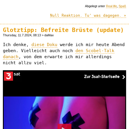
Abgelegt unter
Real life
,
Spaß
Null Reaktion. Tu' was dagegen. »
Glotztipp: Befreite Brüste (update)
Thursday, 11.7.2024, 08:13 > daMax
Ich denke,
diese Doku
werde ich mir heute Abend
geben. Vielleicht auch noch
den Scobel-Talk
danach
, von dem erwarte ich mir allerdings
nicht allzu viel.