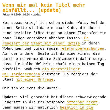
Wenn mir mal kein Titel mehr
einfällt... (update)
Friday, 9.8.2024, 09:24 > daMax
Bei sowas krieg' ich schon wieder Puls. Auf der
einen Seite sind da ein paar Kids, die durch
eine gezielte Störaktion an einem Flughafen ein
paar Flüge verspätet abheben lassen.
Da
reagiert der Staat mit einer Razzia
in deren
Wohnungen und Büros sowie
Telefonüberwachungen
.
Auf der anderen Seite ist da eine Firma, die
durch eine vermeidbare Schlamperei dafür sorgt,
dass die halbe Weltwirtschaft einen halben Tag
ausfällt, wodurch
ein mehrstelliger
Milliardenschaden
entsteht. Da reagiert der
Staat
mit einer Umfrage
.
Mir fehlen echt die Worte.
Update
: viel gebracht hat dieser schwerwiegende
Eingriff in die Privatsphäre
offenbar nicht
.
Dann müssen wir natürlich
heimlich in die