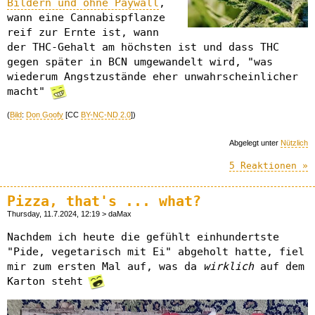
Bildern und ohne Paywall
,
wann eine Cannabispflanze
reif zur Ernte ist, wann
der THC-Gehalt am höchsten ist und dass THC
gegen später in BCN umgewandelt wird, "was
wiederum Angstzustände eher unwahrscheinlicher
macht"
(
Bild
:
Don Goofy
[CC
BY-NC-ND 2.0
])
Abgelegt unter
Nützlich
5 Reaktionen »
Pizza, that's ... what?
Thursday, 11.7.2024, 12:19 > daMax
Nachdem ich heute die gefühlt einhundertste
"Pide, vegetarisch mit Ei" abgeholt hatte, fiel
mir zum ersten Mal auf, was da
wirklich
auf dem
Karton steht