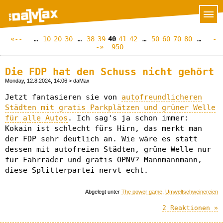
«--
…
10
20
30
…
38
39
40
41
42
…
50
60
70
80
…
-
-»
950
Die FDP hat den Schuss nicht gehört
Monday, 12.8.2024, 14:06 > daMax
Jetzt fantasieren sie von
autofreundlicheren
Städten mit gratis Parkplätzen und grüner Welle
für alle Autos
. Ich sag's ja schon immer:
Kokain ist schlecht fürs Hirn, das merkt man
der FDP sehr deutlich an. Wie wäre es statt
dessen mit autofreien Städten, grüne Welle nur
für Fahrräder und gratis ÖPNV? Mannmannmann,
diese Splitterpartei nervt echt.
Abgelegt unter
The power game
,
Umweltschweinereien
2 Reaktionen »