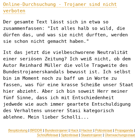
Online-Durchsuchung - Trojaner sind nicht
verboten
Der gesamte Text lässt sich in etwa so
zusammenfassen: "Ist alles halb so wild, die
dürfen das, und was sie nicht durften, werden
sie schon nicht gemacht haben."
Ist das jetzt die vielbeschworene Neutralität
einer seriösen Zeitung? Ich weiß nicht, ob dem
Autor Reinhard Müller die volle Tragweite des
Bundestrojanerskandals bewusst ist. Ich selbst
bin im Moment noch zu baff um in Worte zu
fassen, was für eine krasse Scheiße unser Staat
hier abzieht. Aber ich bin soweit Herr meiner
fünf Sinne, dass ich mit Entschiedenheit
jedwede wie auch immer geartete Entschuldigung
des Verhaltens unserer Stasi kategorisch
ablehne. Mein lieber Scholli...
Bespitzelung
|
BRDDR
|
Bundestrojaner
|
Hack
|
Hacker
|
Polizeistaat
|
Propaganda
|
Schnüffelstaat
|
Spitzelstaat
|
Staatstrojaner
|
Überwachungsstaat