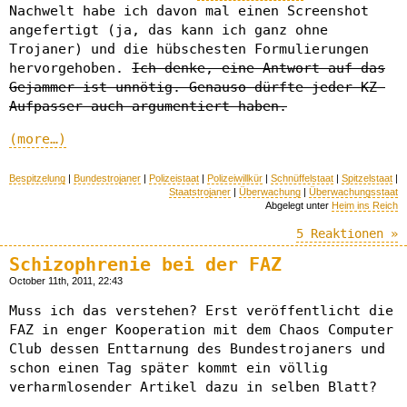
Nachwelt habe ich davon mal einen Screenshot
angefertigt (ja, das kann ich ganz ohne
Trojaner) und die hübschesten Formulierungen
hervorgehoben.
Ich denke, eine Antwort auf das
Gejammer ist unnötig. Genauso dürfte jeder KZ-
Aufpasser auch argumentiert haben.
(more…)
Bespitzelung
|
Bundestrojaner
|
Polizeistaat
|
Polizeiwillkür
|
Schnüffelstaat
|
Spitzelstaat
|
Staatstrojaner
|
Überwachung
|
Überwachungsstaat
Abgelegt unter
Heim ins Reich
5 Reaktionen »
Schizophrenie bei der FAZ
October 11th, 2011, 22:43
Muss ich das verstehen? Erst veröffentlicht die
FAZ in enger Kooperation mit dem Chaos Computer
Club dessen Enttarnung des Bundestrojaners und
schon einen Tag später kommt ein völlig
verharmlosender Artikel dazu in selben Blatt?