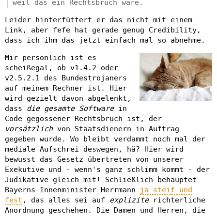
weil das ein Rechtsbruch wäre.
Leider hinterfüttert er das nicht mit einem
Link, aber fefe hat gerade genug Credibility,
dass ich ihm das jetzt einfach mal so abnehme.
Mir persönlich ist es
scheißegal, ob v1.4.2 oder
v2.5.2.1 des Bundestrojaners
auf meinem Rechner ist. Hier
wird gezielt davon abgelenkt,
dass
die gesamte Software
in
Code gegossener Rechtsbruch ist, der
vorsätzlich
von Staatsdienern in Auftrag
gegeben wurde. Wo bleibt verdammt noch mal der
mediale Aufschrei deswegen, hä? Hier wird
bewusst das Gesetz übertreten von unserer
Exekutive und - wenn's ganz schlimm kommt - der
Judikative gleich mit! Schließlich behauptet
Bayerns Innenminister Herrmann
ja steif und
fest
, das alles sei auf
explizite
richterliche
Anordnung geschehen. Die Damen und Herren, die