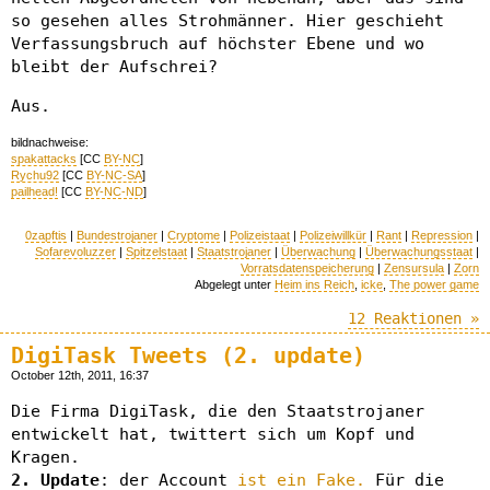
so gesehen alles Strohmänner. Hier geschieht
Verfassungsbruch auf höchster Ebene und wo
bleibt der Aufschrei?
Aus.
bildnachweise:
spakattacks
[CC
BY-NC
]
Rychu92
[CC
BY-NC-SA
]
pailhead!
[CC
BY-NC-ND
]
0zapftis
|
Bundestrojaner
|
Cryptome
|
Polizeistaat
|
Polizeiwillkür
|
Rant
|
Repression
|
Sofarevoluzzer
|
Spitzelstaat
|
Staatstrojaner
|
Überwachung
|
Überwachungsstaat
|
Vorratsdatenspeicherung
|
Zensursula
|
Zorn
Abgelegt unter
Heim ins Reich
,
icke
,
The power game
12 Reaktionen »
DigiTask Tweets (2. update)
October 12th, 2011, 16:37
Die Firma DigiTask, die den Staatstrojaner
entwickelt hat, twittert sich um Kopf und
Kragen.
2. Update
: der Account
ist ein Fake.
Für die