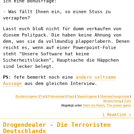
ich eine Bonusfrage:
- Was fällt Ihnen ein, so einen Stuss zu
verzapfen?
Lasst euch bloß nicht für dumm verkaufen von
diesem Politpack. Die haben keine Ahnung von
dem, was sie da vollmundig plapperlabern. Denen
reicht es, wenn auf einer Powerpoint-Folie
steht "Unsere Software hat keine
Sicherheitslücken", Hauptsache die Häppchen
sind lecker belegt.
PS
: fefe bemerkt noch eine
andere seltsame
Aussage
aus dem gleichen Interview.
Bundestrojaner
|
Fail
|
Polizeistaat
|
Rant
|
Staatstrojaner
|
Überwachungsstaat
|
Verarschung
|
Zorn
Abgelegt unter
Heim ins Reich
,
The power game
1 Reaktion »
Drogendealer - Die Terroristen
Deutschlands