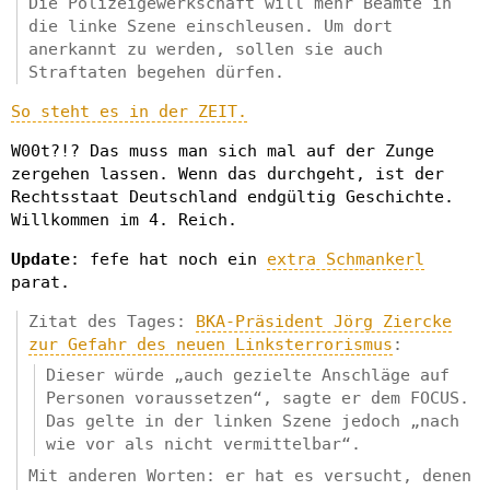
Die Polizeigewerkschaft will mehr Beamte in
die linke Szene einschleusen. Um dort
anerkannt zu werden, sollen sie auch
Straftaten begehen dürfen.
So steht es in der ZEIT.
W00t?!? Das muss man sich mal auf der Zunge
zergehen lassen. Wenn das durchgeht, ist der
Rechtsstaat Deutschland endgültig Geschichte.
Willkommen im 4. Reich.
Update
: fefe hat noch ein
extra Schmankerl
parat.
Zitat des Tages:
BKA-Präsident Jörg Ziercke
zur Gefahr des neuen Linksterrorismus
:
Dieser würde „auch gezielte Anschläge auf
Personen voraussetzen“, sagte er dem FOCUS.
Das gelte in der linken Szene jedoch „nach
wie vor als nicht vermittelbar“.
Mit anderen Worten: er hat es versucht, denen