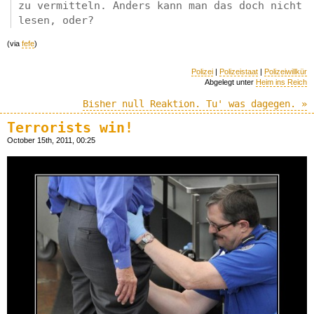
zu vermitteln. Anders kann man das doch nicht
lesen, oder?
(via
fefe
)
Polizei
|
Polizeistaat
|
Polizeiwillkür
Abgelegt unter
Heim ins Reich
Bisher null Reaktion. Tu' was dagegen. »
Terrorists win!
October 15th, 2011, 00:25