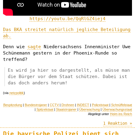
https://youtu.be/QqRlGZ4iej4
Das BKA streitet natürlich jegliche Beteiligung
ab.
Denn wie
sagte
Niedersachsens Innenminister Uwe
Schünemann gestern in der Phoenix-Runde so
treffend?
Es wird ja hier so dargestellt, als müsse man
die Bürger vor dem Staat schützen. Dabei ist
das doch anders herum!
(via
netzpolitik
)
Bespitzelung
|
Bundestrojaner
|
CCTV
|
Drohnen
|
INDECT
|
Polizeistaat
|
Schnüffelstaat
|
Spitzelstaat
|
Staatstrojaner
|
Überwachung
|
Überwachungsstaat
Abgelegt unter
Heim ins Reich
1 Reaktion »
Die bayrische Polizei biegt sich