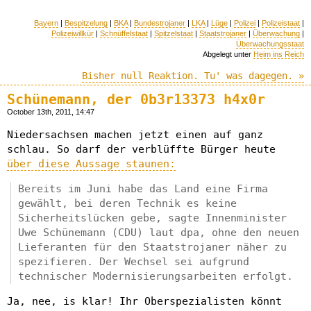
Bayern
|
Bespitzelung
|
BKA
|
Bundestrojaner
|
LKA
|
Lüge
|
Polizei
|
Polizeistaat
|
Polizeiwillkür
|
Schnüffelstaat
|
Spitzelstaat
|
Staatstrojaner
|
Überwachung
|
Überwachungsstaat
Abgelegt unter
Heim ins Reich
Bisher null Reaktion. Tu' was dagegen. »
Schünemann, der 0b3r13373 h4x0r
October 13th, 2011, 14:47
Niedersachsen machen jetzt einen auf ganz
schlau. So darf der verblüffte Bürger heute
über diese Aussage staunen:
Bereits im Juni habe das Land eine Firma
gewählt, bei deren Technik es keine
Sicherheitslücken gebe, sagte Innenminister
Uwe Schünemann (CDU) laut dpa, ohne den neuen
Lieferanten für den Staatstrojaner näher zu
spezifieren. Der Wechsel sei aufgrund
technischer Modernisierungsarbeiten erfolgt.
Ja, nee, is klar! Ihr Oberspezialisten könnt