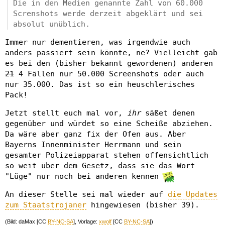
Die in den Medien genannte Zahl von 60.000
Screnshots werde derzeit abgeklärt und sei
absolut unüblich.
Immer nur dementieren, was irgendwie auch
anders passiert sein könnte, ne? Vielleicht gab
es bei den (bisher bekannt gewordenen) anderen
21
4 Fällen nur 50.000 Screenshots oder auch
nur 35.000. Das ist so ein heuschlerisches
Pack!
Jetzt stellt euch mal vor,
ihr
säßet denen
gegenüber und würdet so eine Scheiße abziehen.
Da wäre aber ganz fix der Ofen aus. Aber
Bayerns Innenminister Herrmann und sein
gesamter Polizeiapparat stehen offensichtlich
so weit über dem Gesetz, dass sie das Wort
"Lüge" nur noch bei anderen kennen
An dieser Stelle sei mal wieder auf
die Updates
zum Staatstrojaner
hingewiesen (bisher 39).
(Bild: daMax [CC
BY-NC-SA
], Vorlage:
xwolf
[CC
BY-NC-SA
])