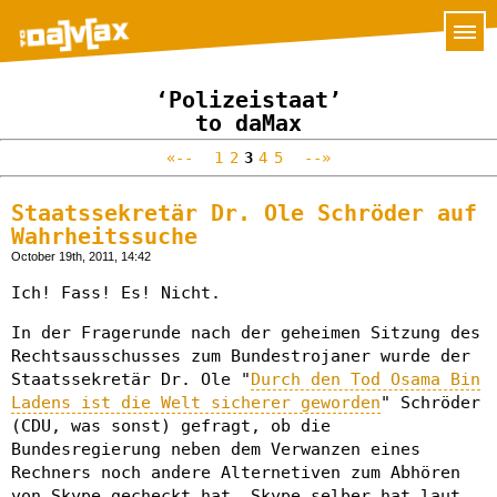
‘Polizeistaat’
to daMax
«--
1
2
3
4
5
--»
Staatssekretär Dr. Ole Schröder auf
Wahrheitssuche
October 19th, 2011, 14:42
Ich! Fass! Es! Nicht.
In der Fragerunde nach der geheimen Sitzung des
Rechtsausschusses zum Bundestrojaner wurde der
Staatssekretär Dr. Ole "
Durch den Tod Osama Bin
Ladens ist die Welt sicherer geworden
" Schröder
(CDU, was sonst) gefragt, ob die
Bundesregierung neben dem Verwanzen eines
Rechners noch andere Alternetiven zum Abhören
von Skype gecheckt hat. Skype selber hat laut