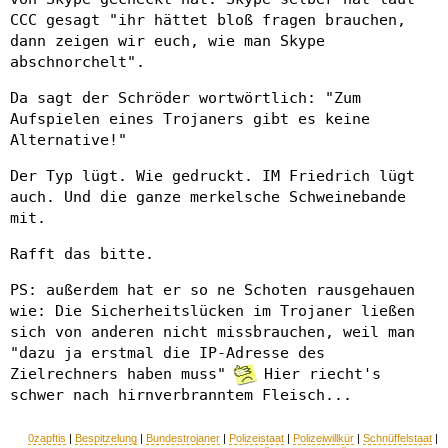
CCC gesagt "ihr hättet bloß fragen brauchen,
dann zeigen wir euch, wie man Skype
abschnorchelt".
Da sagt der Schröder wortwörtlich: "Zum
Aufspielen eines Trojaners gibt es keine
Alternative!"
Der Typ lügt. Wie gedruckt. IM Friedrich lügt
auch. Und die ganze merkelsche Schweinebande
mit.
Rafft das bitte.
PS: außerdem hat er so ne Schoten rausgehauen
wie: Die Sicherheitslücken im Trojaner ließen
sich von anderen nicht missbrauchen, weil man
"dazu ja erstmal die IP-Adresse des
Zielrechners haben muss"
Hier riecht's
schwer nach hirnverbranntem Fleisch...
0zapftis
|
Bespitzelung
|
Bundestrojaner
|
Polizeistaat
|
Polizeiwillkür
|
Schnüffelstaat
|