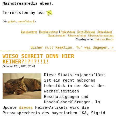
Mainstreammedia eben).
Terroristen my ass
(via
gutjahr
,
pantoffelpunk
)
Bespitzelung
|
Bundestrojaner
|
Polizeistaat
|
Schnüffelstaat
|
Spitzelstaat
|
Staatstrojaner
|
Überwachung
|
Überwachungsstaat
Abgelegt unter
Heim ins Reich
Bisher null Reaktion. Tu' was dagegen. »
WIESO SCHREIT DENN HIER
KEINER?!?!?!!1!
October 12th, 2011, 23:41
Diese Staatstrojaneraffäre
ist ein recht hübsches
Lehrstück in der Kunst der
wechselseitigen
Beschuldigungen und
Unschuldserklärungen. Im
Update
dieses
Heise-Artikels wird die
Pressesprecherin des bayerischen LKA, Sigrid