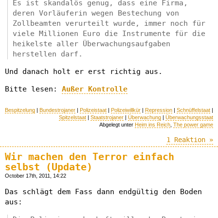
Es ist skandalös genug, dass eine Firma,
deren Vorläuferin wegen Bestechung von
Zollbeamten verurteilt wurde, immer noch für
viele Millionen Euro die Instrumente für die
heikelste aller Überwachungsaufgaben
herstellen darf.
Und danach holt er erst richtig aus.
Bitte lesen:
Außer Kontrolle
Bespitzelung
|
Bundestrojaner
|
Polizeistaat
|
Polizeiwillkür
|
Repression
|
Schnüffelstaat
|
Spitzelstaat
|
Staatstrojaner
|
Überwachung
|
Überwachungsstaat
Abgelegt unter
Heim ins Reich
,
The power game
1 Reaktion »
Wir machen den Terror einfach
selbst (Update)
October 17th, 2011, 14:22
Das schlägt dem Fass dann endgültig den Boden
aus: