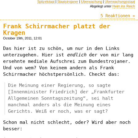
Spitzelstaat
|
Staatstrojaner
|
Überwachung
|
Überwachungsstaat
Abgelegt unter
Heim ins Reich
5 Reaktionen »
Frank Schirrmacher platzt der
Kragen
October 19th, 2011, 12:01
Das hier ist zu schön, um nur in den Links
unterzugehen. Hier ist
endlich
der von mir lang
ersehnte mediale Aufschrei zum Bundestrojaner.
Und von wem? Von keinem andern als Frank
Schirrmacher höchstpersönlich. Checkt das:
Die Meinung einer Regierung, so sagte
[Innenminister Friedrich] der „Frankfurter
Allgemeinen Sonntagszeitung“, sei halt
manchmal anders als die Meinung eines
Gerichts. Weiß er noch, was er sagt?
Schon mal nicht schlecht, oder? Wird aber noch
besser: