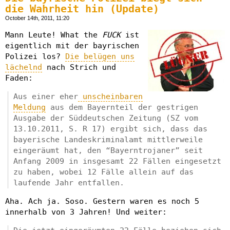
die Wahrheit hin (Update)
October 14th, 2011, 11:20
Mann Leute! What the
FUCK
ist
eigentlich mit der bayrischen
Polizei los?
Die belügen uns
lächelnd
nach Strich und
Faden:
Aus einer eher
unscheinbaren
Meldung
aus dem Bayernteil der gestrigen
Ausgabe der Süddeutschen Zeitung (SZ vom
13.10.2011, S. R 17) ergibt sich, dass das
bayerische Landeskriminalamt mittlerweile
eingeräumt hat, den “Bayerntrojaner” seit
Anfang 2009 in insgesamt 22 Fällen eingesetzt
zu haben, wobei 12 Fälle allein auf das
laufende Jahr entfallen.
Aha. Ach ja. Soso. Gestern waren es noch 5
innerhalb von 3 Jahren! Und weiter: