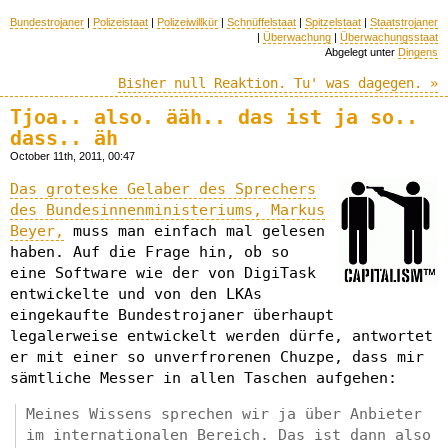
Bundestrojaner
|
Polizeistaat
|
Polizeiwillkür
|
Schnüffelstaat
|
Spitzelstaat
|
Staatstrojaner
|
Überwachung
|
Überwachungsstaat
Abgelegt unter
Dingens
Bisher null Reaktion. Tu' was dagegen. »
Tjoa.. also. ääh.. das ist ja so..
dass.. äh
October 11th, 2011, 00:47
Das groteske Gelaber des Sprechers
des Bundesinnenministeriums, Markus
Beyer,
muss man einfach mal gelesen
haben. Auf die Frage hin, ob so
eine Software wie der von DigiTask
entwickelte und von den LKAs
eingekaufte Bundestrojaner überhaupt
legalerweise entwickelt werden dürfe, antwortet
er mit einer so unverfrorenen Chuzpe, dass mir
sämtliche Messer in allen Taschen aufgehen:
Meines Wissens sprechen wir ja über Anbieter
im internationalen Bereich. Das ist dann also