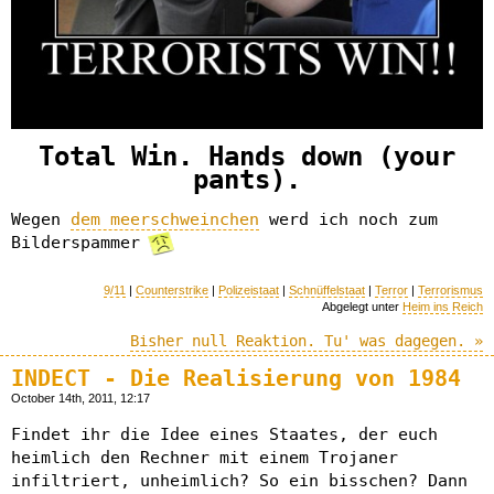
Total Win. Hands down (your
pants).
Wegen
dem meerschweinchen
werd ich noch zum
Bilderspammer
9/11
|
Counterstrike
|
Polizeistaat
|
Schnüffelstaat
|
Terror
|
Terrorismus
Abgelegt unter
Heim ins Reich
Bisher null Reaktion. Tu' was dagegen. »
INDECT - Die Realisierung von 1984
October 14th, 2011, 12:17
Findet ihr die Idee eines Staates, der euch
heimlich den Rechner mit einem Trojaner
infiltriert, unheimlich? So ein bisschen? Dann